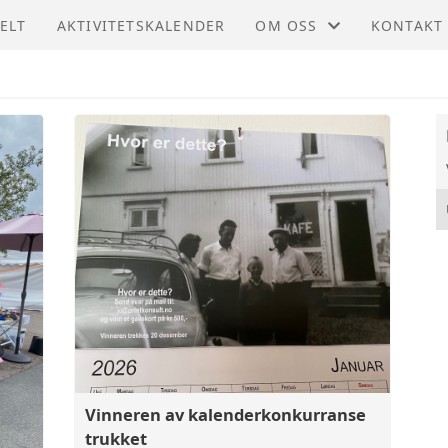
ELT
AKTIVITETSKALENDER
OM OSS
KONTAKT
STØTT OSS
KONTAKT
STYRET
Vinneren av kalenderkonkurranse
trukket